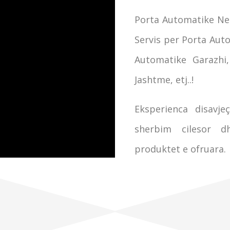
Porta Automatike Nel
Servis per Porta Auto
Automatike Garazhi
Jashtme, etj..!
Eksperienca disavj
sherbim cilesor d
produktet e ofruara.