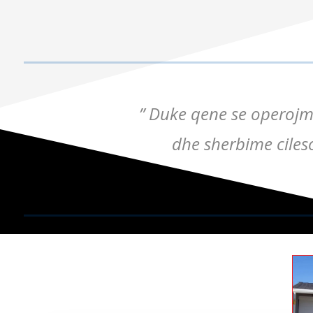
” Duke qene se operojme
dhe sherbime ciles