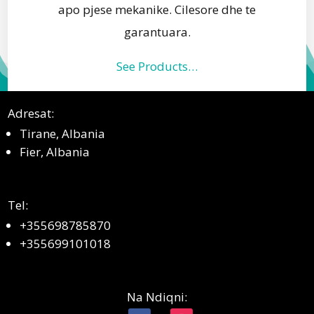
apo pjese mekanike. Cilesore dhe te
garantuara.
See Products…
Adresat:
Tirane, Albania
Fier, Albania
Tel:
+355698785870
+355699101018
Na Ndiqni: